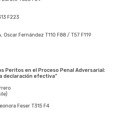
T313 F223
.A. Oscar Fernández T110 F88 / T57 F119
os Peritos en el Proceso Penal Adversarial:
 declaración efectiva”
rrero
ile)
leonora Feser T315 F4