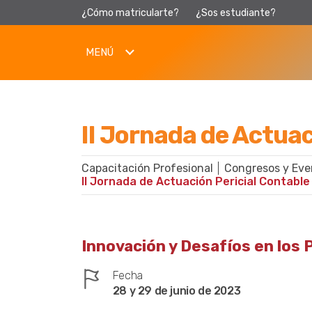
¿Cómo matricularte?
¿Sos estudiante?
MENÚ
II Jornada de Actuac
Capacitación Profesional
Congresos y Eve
II Jornada de Actuación Pericial Contable
Innovación y Desafíos en los 
Fecha
28 y 29 de junio de 2023