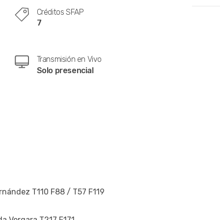
Créditos SFAP
7
Transmisión en Vivo
Solo presencial
Fernández T110 F88 / T57 F119
nda Vergara T217 F171