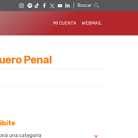
Buscar
MI CUENTA
WEBMAIL
Fuero Penal
ibite
oná una categoría