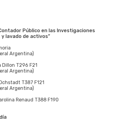
Contador Público en las Investigaciones
 y lavado de activos”
moria
deral Argentina)
a Dillon T296 F21
deral Argentina)
a Ochstadt T387 F121
deral Argentina)
Carolina Renaud T388 F190
día