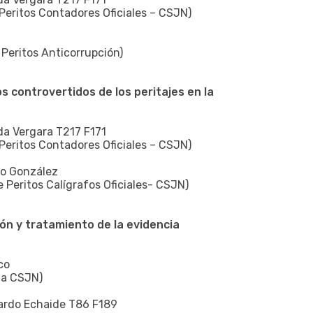
Peritos Contadores Oficiales – CSJN)
Peritos Anticorrupción)
 controvertidos de los peritajes en la
nda Vergara T217 F171
Peritos Contadores Oficiales – CSJN)
io González
e Peritos Calígrafos Oficiales- CSJN)
ón y tratamiento de la evidencia
co
la CSJN)
uardo Echaide T86 F189