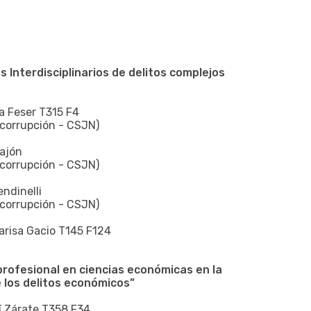
s Interdisciplinarios de delitos complejos
ra Feser T315 F4
icorrupción - CSJN)
rajón
icorrupción - CSJN)
endinelli
icorrupción - CSJN)
arisa Gacio T145 F124
profesional en ciencias económicas en la
e los delitos económicos”
mí Zárate T358 F34