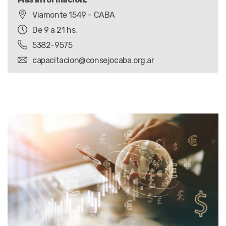
Viamonte 1549 - CABA
De 9 a 21 hs.
5382-9575
capacitacion@consejocaba.org.ar