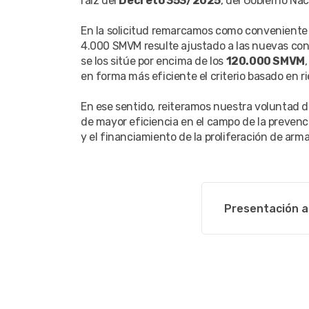
raíz del
Decreto 353/2025
, del Gobierno Nac
En la solicitud remarcamos como conveniente 
4.000 SMVM resulte ajustado a las nuevas cond
se los sitúe por encima de los
120.000 SMVM
en forma más eficiente el criterio basado en ri
En ese sentido, reiteramos nuestra voluntad d
de mayor eficiencia en el campo de la prevenci
y el financiamiento de la proliferación de arm
Presentación al