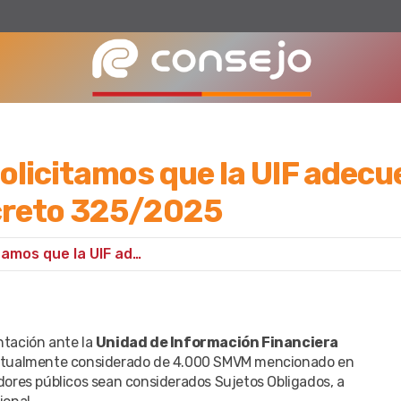
olicitamos que la UIF adecu
ecreto 325/2025
Sujetos Obligados: solicitamos que la UIF adecue la Resolución 42/24, a raíz del Decreto 325/2025
ntación ante la
Unidad de Información Financiera
e actualmente considerado de 4.000 SMVM mencionado en
adores públicos sean considerados Sujetos Obligados, a