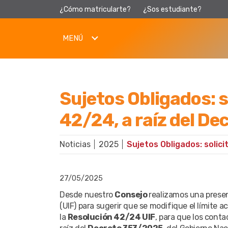
¿Cómo matricularte?
¿Sos estudiante?
MENÚ
Sujetos Obligados: s
42/24, a raíz del D
Noticias
2025
27/05/2025
Desde nuestro
Consejo
realizamos una prese
(UIF) para sugerir que se modifique el límit
la
Resolución 42/24 UIF
, para que los cont