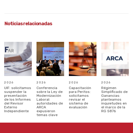
Noticias relacionadas
2026
2026
2026
2026
UIF: solicitamos
Conferencia
Capacitación
Régimen
suspender la
sobre la Ley de
para Peritos:
Simplificado de
presentación
Modernización
solicitamos
Ganancias:
de los Informes
Laboral:
revisar el
planteamos
del Revisor
autoridades de
sistema de
inquietudes en
Externo
ARCA
evaluación
el marco de la
Independiente
expusieron
RG 5876
temas clave